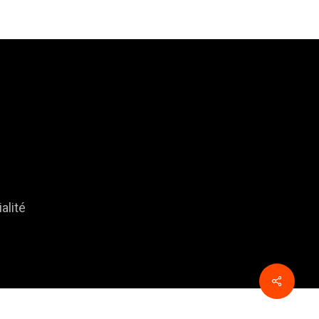
alité
Share