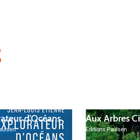
S
rateur d’Océans
Aux Arbres C
Paulsen
Editions Paulsen