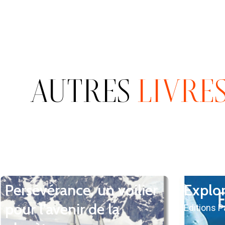
AUTRES
LIVRE
Persévérance, un voilier
Explo
pour l’avenir de la
Editions 