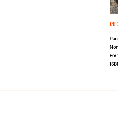
INF
Par
Nom
For
ISB