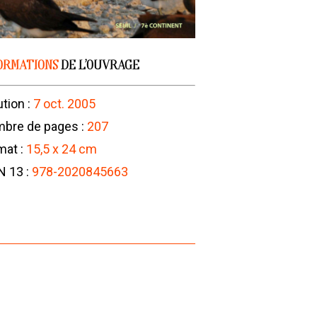
ORMATIONS
DE L’OUVRAGE
ution :
7 oct. 2005
bre de pages :
207
mat :
15,5 x 24 cm
N 13 :
978-2020845663