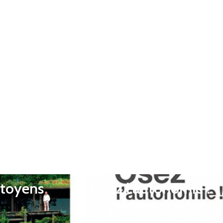
itoyens
Osez l’autonomie !
Rustica éditions