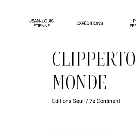
Skip
to
JEAN-LOUIS
P
EXPÉDITIONS
main
ÉTIENNE
PE
content
LIVRES ET FILMS
CLIPPERTO
MONDE
Editions Seuil / 7e Continent