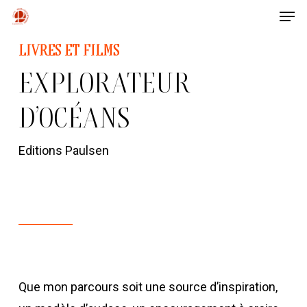
Men
Skip
to
Close
LIVRES ET FILMS
main
Menu
EXPLORATEUR
content
D’OCÉANS
Editions Paulsen
Que mon parcours soit une source d’inspiration,